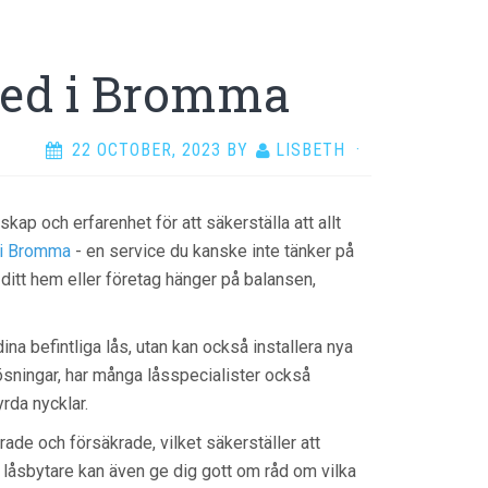
med i Bromma
22 OCTOBER, 2023
BY
LISBETH
·
kap och erfarenhet för att säkerställa att allt
i Bromma
- en service du kanske inte tänker på
 ditt hem eller företag hänger på balansen,
dina befintliga lås, utan kan också installera nya
ösningar, har många låsspecialister också
yrda nycklar.
ade och försäkrade, vilket säkerställer att
d låsbytare kan även ge dig gott om råd om vilka