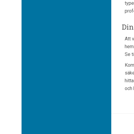
type
prof
Din
Att 
hem 
Se t
Kom 
säke
hitt
och 