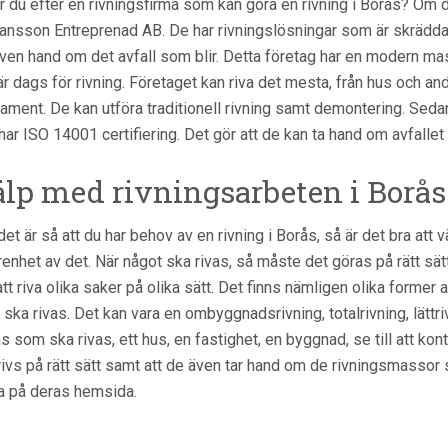
r du efter en rivningsfirma som kan göra en rivning i Borås? Om
 Jansson Entreprenad AB. De har rivningslösningar som är skrädda
även hand om det avfall som blir. Detta företag har en modern m
är dags för rivning. Företaget kan riva det mesta, från hus och andr
ament. De kan utföra traditionell rivning samt demontering. Seda
har ISO 14001 certifiering. Det gör att de kan ta hand om avfallet e
älp med rivningsarbeten i Borås
et är så att du har behov av en rivning i Borås, så är det bra att 
renhet av det. När något ska rivas, så måste det göras på rätt sät
att riva olika saker på olika sätt. Det finns nämligen olika former
ska rivas. Det kan vara en ombyggnadsrivning, totalrivning, lättr
s som ska rivas, ett hus, en fastighet, en byggnad, se till att ko
rivs på rätt sätt samt att de även tar hand om de rivningsmassor 
a på deras hemsida.