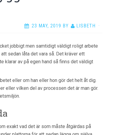
23 MAY, 2019
BY
LISBETH
·
ycket jobbigt men samtidigt väldigt roligt arbete
 att sedan låta det vara så. Det kräver ett
e klarar av på egen hand så finns det väldigt
tet eller om han eller hon gör det helt åt dig.
r eller vilken del av processen det är man gör.
etsmiljön.
da
om exakt vad det är som måste åtgärdas på
under plattorna för att sedan lägga om själva