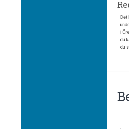
Re
Det 
unde
i Ör
du k
du s
B