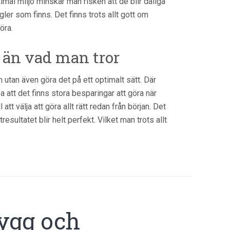
imal miljö minskar man risken att de blir dåliga
ler som finns. Det finns trots allt gott om
öra.
än vad man tror
an utan även göra det på ett optimalt sätt. Där
att det finns stora besparingar att göra när
 att välja att göra allt rätt redan från början. Det
esultatet blir helt perfekt. Vilket man trots allt
bygg och