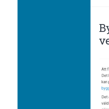
B
v
Att 
Det 
kan 
bygg
Det 
väld