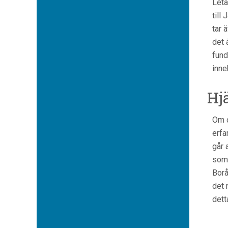
Leta
till
tar 
det 
fund
inne
Hj
Om d
erfa
går 
som 
Borå
det 
dett