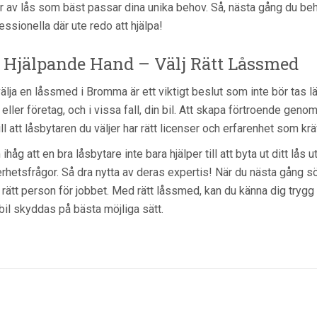
r av lås som bäst passar dina unika behov. Så, nästa gång du beh
essionella där ute redo att hjälpa!
 Hjälpande Hand – Välj Rätt Låssmed
välja en låssmed i Bromma är ett viktigt beslut som inte bör tas lä
eller företag, och i vissa fall, din bil. Att skapa förtroende genom a
ill att låsbytaren du väljer har rätt licenser och erfarenhet som krä
ihåg att en bra låsbytare inte bara hjälper till att byta ut ditt lå
rhetsfrågor. Så dra nytta av deras expertis! När du nästa gång s
a rätt person för jobbet. Med rätt låssmed, kan du känna dig trygg
bil skyddas på bästa möjliga sätt.