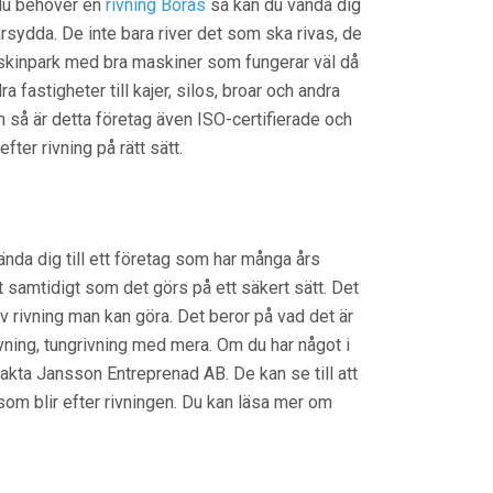
 du behöver en
rivning Borås
så kan du vända dig
rsydda. De inte bara river det som ska rivas, de
askinpark med bra maskiner som fungerar väl då
a fastigheter till kajer, silos, broar och andra
n så är detta företag även ISO-certifierade och
fter rivning på rätt sätt.
vända dig till ett företag som har många års
t samtidigt som det görs på ett säkert sätt. Det
 av rivning man kan göra. Det beror på vad det är
ivning, tungrivning med mera. Om du har något i
ntakta Jansson Entreprenad AB. De kan se till att
som blir efter rivningen. Du kan läsa mer om