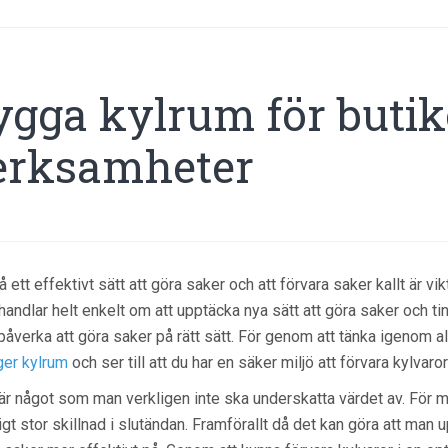
ygga kylrum för butik
erksamheter
få ett effektivt sätt att göra saker och att förvara saker kallt är v
handlar helt enkelt om att upptäcka nya sätt att göra saker och t
påverka att göra saker på rätt sätt. För genom att tänka igenom a
er kylrum
och ser till att du har en säker miljö att förvara kylvaror 
är något som man verkligen inte ska underskatta värdet av. För ma
igt stor skillnad i slutändan. Framförallt då det kan göra att man 