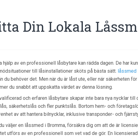
itta Din Lokala Låss
ta hjälp av en professionell låsbytare kan rädda dagen. De har kuns
 nödsituationer till låsinstallationer sköts på bästa sätt.
låssmed 
än du behöver det. Men när du är låst ute, eller när säkerheten för
er du snabbt att uppskatta värdet av denna lösning.
valificerad och erfaren låsbytare skapar inte bara nya nycklar till 
lås, säkerhetslås och fler punktslås. Bortom hem- och företagsl
renhet av att hantera bilnycklar, inklusive transponder- och fjärrst
du väljer en låssmed i Bromma, försäkra dig om att de är licensier
tet utförs av en professionell som vet vad de gör. En licensiera