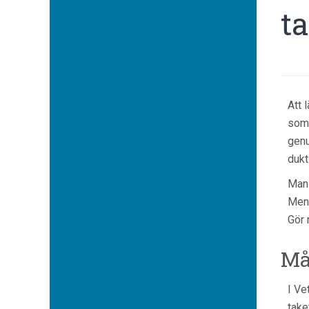
t
Att 
som 
genu
dukt
Man 
Men 
Gör 
Må
I Ve
take