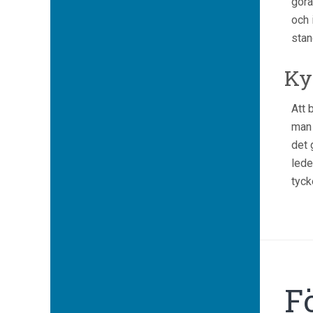
göra
och 
stan
Ky
Att 
man 
det 
lede
tyck
F