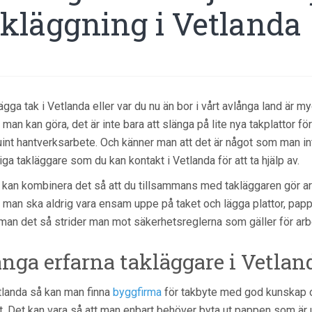
akläggning i Vetlanda
lägga tak i Vetlanda eller var du nu än bor i vårt avlånga land är m
man kan göra, det är inte bara att slänga på lite nya takplattor för
int hantverksarbete. Och känner man att det är något som man int
iga takläggare som du kan kontakt i Vetlanda för att ta hjälp av.
kan kombinera det så att du tillsammans med takläggaren gör arbe
man ska aldrig vara ensam uppe på taket och lägga plattor, pappe
man det så strider man mot säkerhetsreglerna som gäller för arb
nga erfarna takläggare i Vetlan
tlanda så kan man finna
byggfirma
för takbyte med god kunskap 
t. Det kan vara så att man enbart behöver byta ut pappen som är 