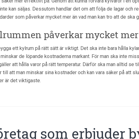
 saker mer effektivt på. Genom att kunna förvara kylvaror i en opt
inte kan säljas. Dessutom handlar det om att följa de lagar och reg
darder som påverkar mycket mer än vad man kan tro att de ska g
lrummen påverkar mycket mer 
bygga ett kylrum på rätt sätt är viktigt. Det ska inte bara hålla kyl
minskar de löpande kostnaderna markant. För man ska inte missa 
gäller att hålla varor på rätt temperatur. Därför ska man alltid se till
r till att man minskar sina kostnader och kan vara säker på att slutr
er är det viktigaste.
öretag som erbjuder 