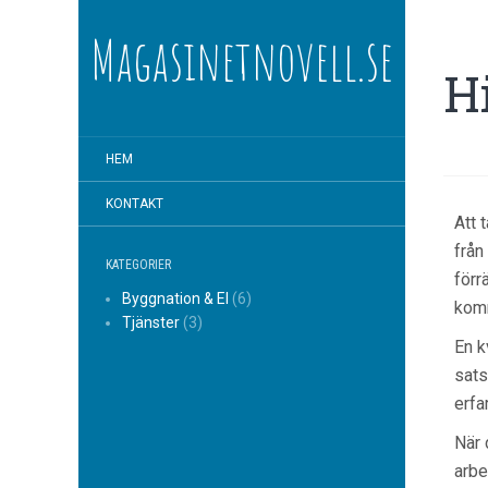
Magasinetnovell.se
H
HEM
KONTAKT
Att 
från
KATEGORIER
förr
Byggnation & El
(6)
komm
Tjänster
(3)
En k
sats
erfa
När 
arbe