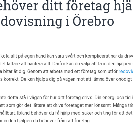
ehöver ditt företag hj
edovisning i Örebro
sköta allt på egen hand kan vara svårt och komplicerat när du drive
det lättare att hantera allt. Därför kan du välja att ta in den hjäl
a bitar åt dig. Genom att arbeta med ett företag som utför
redovi
s korrekt. De kan hjälpa dig på vägen mot att lämna över onödigt
inte detta stå i vägen för hur ditt företag drivs. Din energi och t
nt som gör det lättare att driva företaget mer lönsamt. Många tän
 hållbart. Ibland behöver du få hjälp med saker och ting för att det 
ar in den hjälpen du behöver från rätt företag.