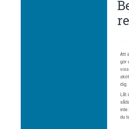
B
r
Att 
gör 
viss
sköt
dig.
Låt 
såda
inte
du t